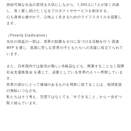
持続可能な社会の実現を大切にしながら、1,000人に1人が深く共感
し、長く愛し続けたくなるプロダクトやサービスを創出する。
心も身体も健やかで、心地よく生きるためのライフスタイルを提案し
ます。
［Poverty Eradication］
当社の収益の一部は、世界の飢餓をゼロに近づける活動を行う 国連
WFP を通じ、貧困に苦しむ世界の子どもたちへの支援に役立てられて
います。
また、日本国内では販売が難しいB級品なども、廃棄することなく国際
社会支援推進会 を通じて、必要としている世界の人々へ寄附していま
す。
世界の誰かにとって価値のあるものを簡単に捨てることは、地球資源
の無駄につながる。
私たちはそう考え、完璧ではなくても「今できること」から一歩ずつ
取り組んでいます。