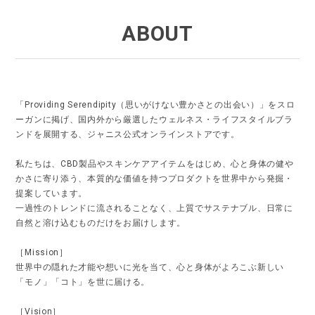
ABOUT
「Providing Serendipity（思いがけない豊かさとの出会い）」をスロ
ーガンに掲げ、国内外から厳選したウェルネス・ライフスタイルブラ
ンドを展開する、ジャニス公式オンラインストアです。
私たちは、CBD製品やスキンケアアイテムをはじめ、心と身体の健や
かさに寄り添う、本質的な価値を持つプロダクトを世界中から発掘・
提案しています。
一過性のトレンドに流されることなく、上質でサステナブル、日常に
自然と溶け込むものだけをお届けします。
［Mission］
世界中の隠れた才能や想いに光を当て、心と身体がよろこぶ新しい
「モノ」「コト」を世に届ける。
［Vision］