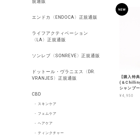
規通販
エンドカ〈ENDOCA〉正規通販
ライフアクティベーション
〈LA〉正規通販
ソンレブ〈SONREVE〉正規通販
ドットール・ヴラニエス〈DR.
【購入特典
VRANJES〉正規通販
(＆Chil
シャンプー
CBD
¥4,950
スキンケア
フェムケア
ヘアケア
ティンクチャー