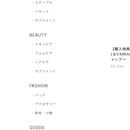
エディブル
リキッド
サプリメント
BEAUTY
スキンケア
【購入特典
フェムケア
(＆Chil
ャンプー
ヘアケア
¥6,050
サプリメント
FASHION
バッグ
アクセサリー
財布・小物
GOODS