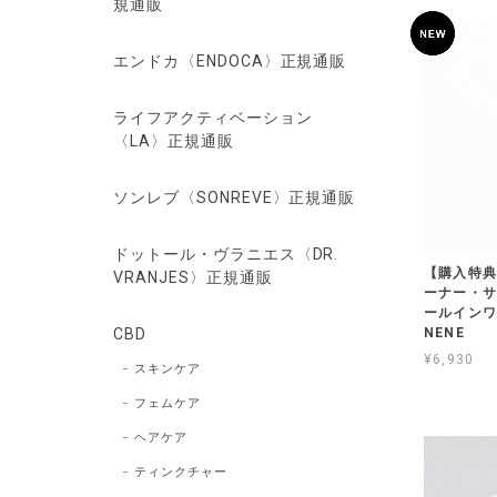
規通販
エンドカ〈ENDOCA〉正規通販
ライフアクティベーション
〈LA〉正規通販
ソンレブ〈SONREVE〉正規通販
ドットール・ヴラニエス〈DR.
【購入特典
VRANJES〉正規通販
ーナー・サ
ールイン
NENE
CBD
¥6,930
スキンケア
フェムケア
ヘアケア
ティンクチャー