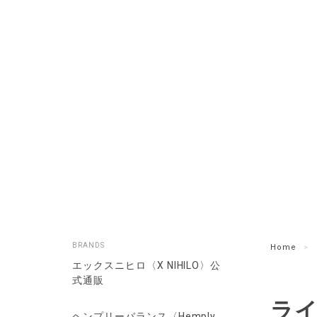
BRANDS
Home
エックスニヒロ〈X NIHILO〉公
式通販
ライ
ヘンプリーバランス〈Hemply