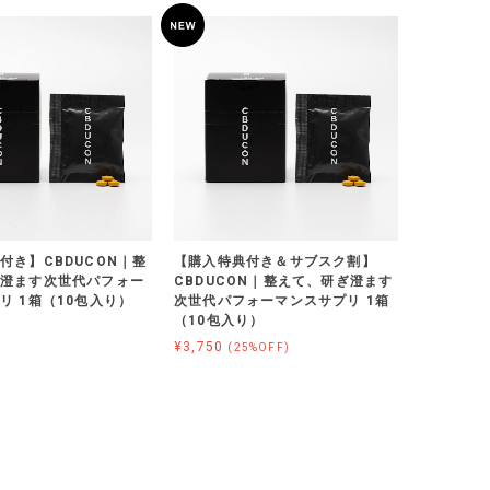
付き】CBDUCON｜整
【購入特典付き＆サブスク割】
澄ます次世代パフォー
CBDUCON｜整えて、研ぎ澄ます
リ 1箱（10包入り）
次世代パフォーマンスサプリ 1箱
（10包入り）
¥3,750
(25%OFF)