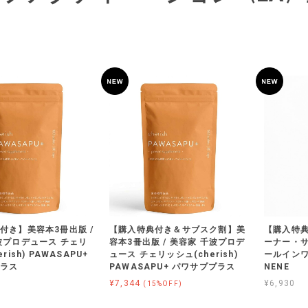
付き】美容本3冊出版 /
【購入特典付き＆サブスク割】美
【購入特
波プロデュース チェリ
容本3冊出版 / 美容家 千波プロデ
ーナー・サ
rish) PAWASAPU+
ュース チェリッシュ(cherish)
ールイン
プラス
PAWASAPU+ パワサププラス
NENE
¥7,344
¥6,930
(15%OFF)