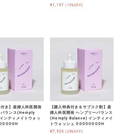
¥1,197
(15%OFF)
典付き】産婦人科医開発
【購入特典付き＆サブスク割】産
バランス(Hemply
婦人科医開発 ヘンプリーバランス
e) インティメイトウォッ
(Hemply Balance) インティメイ
OOOOOH
トウォッシュ OOOOOOOOH
¥7,920
(20%OFF)