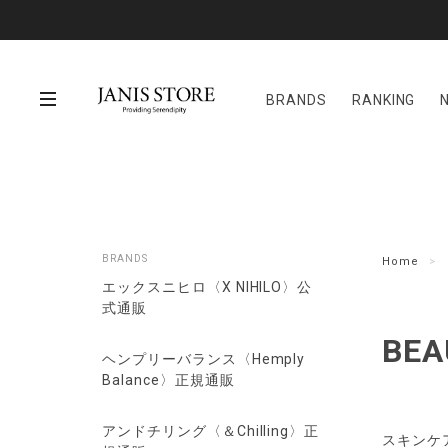
BRANDS
RANKING
BRANDS
Home
エックスニヒロ〈X NIHILO〉公
式通販
BEA
ヘンプリーバランス〈Hemply
Balance〉正規通販
アンドチリング〈＆Chilling〉正
スキンケ