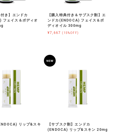
典付き】エンドカ
【購入特典付き＆サブスク割】エ
CA) フェイス＆ボディオ
ンドカ(ENDOCA) フェイス＆ボ
mg
ディオイル 300mg
¥7,667
(15%OFF)
ENDOCA) リップ&スキ
【サブスク割】エンドカ
(ENDOCA) リップ&スキン 20mg