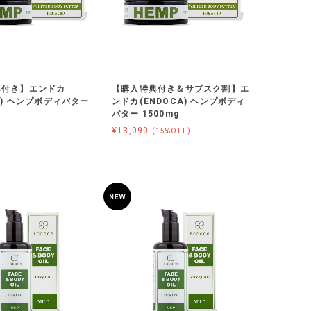
典付き】エンドカ
【購入特典付き＆サブスク割】エ
CA) ヘンプボディバター
ンドカ(ENDOCA) ヘンプボディ
バター 1500mg
¥13,090
(15%OFF)