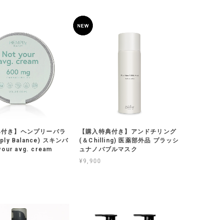
典付き】ヘンプリーバラ
【購入特典付き】アンドチリング
ly Balance) スキンバ
(＆Chilling) 医薬部外品 プラッシ
our avg. cream
ュナノバブルマスク
¥9,900