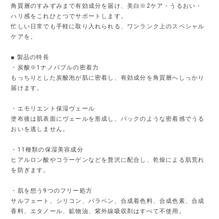
角質層のすみずみまで有効成分を届け、美白※2ケア・うるおい・
ハリ感をこれひとつでサポートします。
忙しい日常でも手軽に取り入れられる、ワンランク上のスペシャル
ケアを。
■ 製品の特長
・炭酸※1ナノバブルの密着力
もっちりとした炭酸泡が肌に密着し、有効成分を角質層へしっかり
届けます。
・エモリエント保湿ヴェール
塗布後は肌表面にヴェールを形成し、パックのような密着感でうる
おいを逃しません。
・11種類の保湿美容成分
ヒアルロン酸やコラーゲンなどを贅沢に配合し、乾燥による肌荒れ
を防ぎます。
・肌を想う9つのフリー処方
サルフェート、シリコン、パラベン、合成着色料、合成色素、合成
香料、エタノール、鉱物油、紫外線吸収剤はすべて不使用。