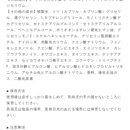
ジカリウム
【その他の成分】精製水、トリ（カプリル・カプリン酸）グリセリ
ル、濃グリセリン、1,3-ブチレングリコール、モノミリスチン酸デ
カグリセリル、セトステアリルグルコシド・セトステアリルアルコ
ール、ベヘニルアルコール、ポリオキシエチレン硬化ヒマシ油、グ
リセリンモノ2－エチルヘキシルエーテル、グリセリン脂肪酸エス
テル、ナイロン末、水酸化カリウム、クエン酸ナトリウム、フェノ
キシエタノール、クエン酸、チンピエキス、エイジツエキス、カン
ゾウフラボノイド、オウゴンエキス、タイソウエキス、ゲンチアナ
エキス、セイヨウオオバコ種子エキス、コラーゲン・トリペプチド
F、加水分解ヒアルロン酸、ヒアルロン酸ヒドロキシプロピルトリモ
ニウム、アセチル化ヒアルロン酸ナトリウム、香料、液化石油ガ
ス、二酸化炭素
■ 保存方法
使用後は必ずしっかり蓋をしめて、乳幼児の手の届かないところに
保管してください。
高温又は低温の場所、直射日光のあたる場所には保管しないでくだ
さい。
■ 注意事項