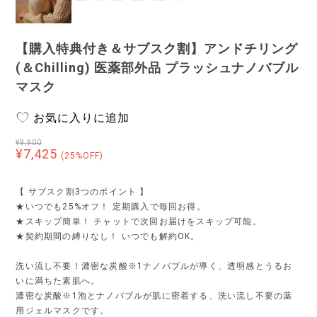
【購入特典付き＆サブスク割】アンドチリング
(＆Chilling) 医薬部外品 プラッシュナノバブル
マスク
お気に入りに追加
¥9,900
¥7,425
(25%OFF)
【 サブスク割3つのポイント 】
★いつでも25%オフ！ 定期購入で毎回お得。
★スキップ簡単！ チャットで次回お届けをスキップ可能。
★契約期間の縛りなし！ いつでも解約OK。
洗い流し不要！濃密な炭酸※1ナノバブルが導く、透明感とうるお
いに満ちた素肌へ。
濃密な炭酸※1泡とナノバブルが肌に密着する、洗い流し不要の薬
用ジェルマスクです。