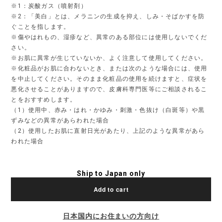
※1：炭酸ガス（噴射剤）
※2：「美白」とは、メラニンの生成を抑え、しみ・そばかすを防
ぐことを指します。
※傷やはれもの、湿疹など、異常のある部位には使用しないでくだ
さい。
※お肌に異常が生じていないか、よく注意して使用してください。
※化粧品がお肌に合わないとき、または次のような場合には、使用
を中止してください。そのまま化粧品の使用を続けますと、症状を
悪化させることがありますので、皮膚科専門医等にご相談されるこ
とをおすすめします。
（1）使用中、赤み・はれ・かゆみ・刺激・色抜け（白斑等）や黒
ずみなどの異常があらわれた場合
（2）使用したお肌に直射日光があたり、上記のような異常があら
われた場合
Ship to Japan only
Add to cart
日本国内にお住まいの方向け