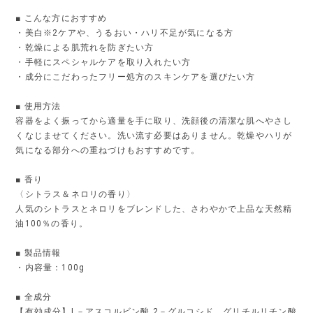
■ こんな方におすすめ
・美白※2ケアや、うるおい・ハリ不足が気になる方
・乾燥による肌荒れを防ぎたい方
・手軽にスペシャルケアを取り入れたい方
・成分にこだわったフリー処方のスキンケアを選びたい方
■ 使用方法
容器をよく振ってから適量を手に取り、洗顔後の清潔な肌へやさし
くなじませてください。洗い流す必要はありません。乾燥やハリが
気になる部分への重ねづけもおすすめです。
■ 香り
〈シトラス＆ネロリの香り〉
人気のシトラスとネロリをブレンドした、さわやかで上品な天然精
油100％の香り。
■ 製品情報
・内容量：100g
■ 全成分
【有効成分】L－アスコルビン酸 2－グルコシド、グリチルリチン酸