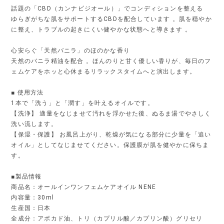
話題の「CBD（カンナビジオール）」でコンディションを整える
ゆらぎがちな肌をサポートするCBDを配合しています 。肌を穏やか
に整え、トラブルの起きにくい健やかな状態へと導きます 。
心安らぐ「天然バニラ」のほのかな香り
天然のバニラ精油を配合 。ほんのりと甘く優しい香りが、毎日のフ
ェムケアをホッと心休まるリラックスタイムへと演出します。
■ 使用方法
1本で「洗う」と「潤す」を叶えるオイルです。
【洗浄】 適量をなじませて汚れを浮かせた後、ぬるま湯でやさしく
洗い流します。
【保湿・保護】 お風呂上がり、乾燥が気になる部分に少量を「追い
オイル」としてなじませてください。保護膜が肌を健やかに保ちま
す。
■製品情報
商品名：オールインワンフェムケアオイル NENE
内容量：30ml
生産国：日本
全成分：アボカド油、トリ（カプリル酸／カプリン酸）グリセリ