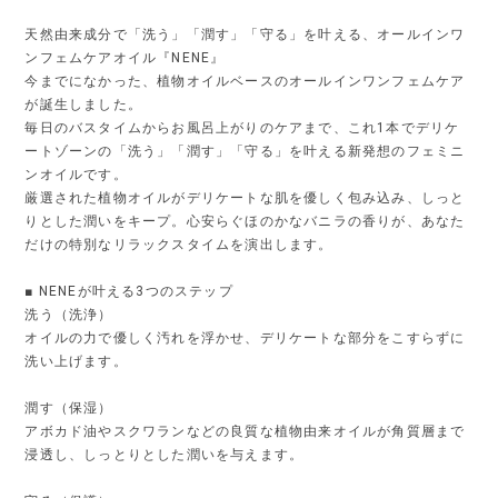
天然由来成分で「洗う」「潤す」「守る」を叶える、オールインワ
ンフェムケアオイル『NENE』
今までになかった、植物オイルベースのオールインワンフェムケア
が誕生しました。
毎日のバスタイムからお風呂上がりのケアまで、これ1本でデリケ
ートゾーンの「洗う」「潤す」「守る」を叶える新発想のフェミニ
ンオイルです。
厳選された植物オイルがデリケートな肌を優しく包み込み、しっと
りとした潤いをキープ。心安らぐほのかなバニラの香りが、あなた
だけの特別なリラックスタイムを演出します。
■ NENEが叶える3つのステップ
洗う（洗浄）
オイルの力で優しく汚れを浮かせ、デリケートな部分をこすらずに
洗い上げます。
潤す（保湿）
アボカド油やスクワランなどの良質な植物由来オイルが角質層まで
浸透し、しっとりとした潤いを与えます。