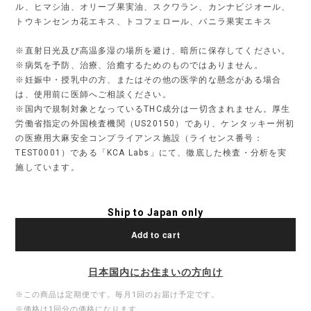
ル、ヒマシ油、オリーブ果実油、スクワラン、カンナビジオール、
トウキンセンカ花エキス、トコフェロール、バニラ果実エキス
※直射日光及び高温多湿の場所を避け、暗所に保存してください。
※病気を予防、治療、治癒するためのものではありません。
※妊娠中・授乳中の方、またはその他の医学的な懸念がある場合
は、使用前に医師へご相談ください。
※国内で規制対象となっているTHC成分は一切含まれません。厚生
労働省指定の外国検査機関（US20150）であり、ケンタッキー州初
の医療用大麻安全コンプライアンス施設（ライセンス番号：
TEST0001）である「KCA Labs」にて、徹底した検査・分析を実
施しています。
Ship to Japan only
Add to cart
日本国内にお住まいの方向け
※この商品は定期便です。毎月1回のお届け予定です。
※価格は1回分の価格になります。