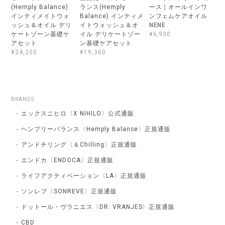
(Hemply Balance)
ランス(Hemply
ース｜オールインワ
インティメイトウォ
Balance) インティメ
ンフェムケアオイル
ッシュ＆オイル デリ
イトウォッシュ＆オ
NENE
ケートゾーン基礎ケ
イル デリケートゾー
¥6,930
アセット
ン基礎ケアセット
¥24,200
¥19,360
BRANDS
エックスニヒロ〈X NIHILO〉公式通販
ヘンプリーバランス〈Hemply Balance〉正規通販
アンドチリング〈＆Chilling〉正規通販
エンドカ〈ENDOCA〉正規通販
ライフアクティベーション〈LA〉正規通販
ソンレブ〈SONREVE〉正規通販
ドットール・ヴラニエス〈DR. VRANJES〉正規通販
CBD