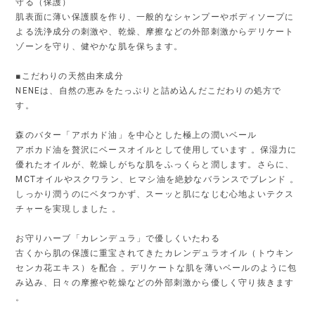
守る（保護）
肌表面に薄い保護膜を作り、一般的なシャンプーやボディソープに
よる洗浄成分の刺激や、乾燥、摩擦などの外部刺激からデリケート
ゾーンを守り、健やかな肌を保ちます。
■こだわりの天然由来成分
NENEは、自然の恵みをたっぷりと詰め込んだこだわりの処方で
す。
森のバター「アボカド油」を中心とした極上の潤いベール
アボカド油を贅沢にベースオイルとして使用しています 。保湿力に
優れたオイルが、乾燥しがちな肌をふっくらと潤します。さらに、
MCTオイルやスクワラン、ヒマシ油を絶妙なバランスでブレンド 。
しっかり潤うのにベタつかず、スーッと肌になじむ心地よいテクス
チャーを実現しました 。
お守りハーブ「カレンデュラ」で優しくいたわる
古くから肌の保護に重宝されてきたカレンデュラオイル（トウキン
センカ花エキス）を配合 。デリケートな肌を薄いベールのように包
み込み、日々の摩擦や乾燥などの外部刺激から優しく守り抜きます
。