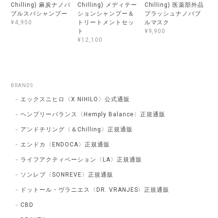
Chilling) 麻炭ナノバ
Chilling) メディテー
Chilling) 医薬部外品
ブルスパシャンプー
ションシャンプー＆
プラッシュナノバブ
トリートメントセッ
ルマスク
¥4,950
ト
¥9,900
¥12,100
BRANDS
エックスニヒロ〈X NIHILO〉公式通販
ヘンプリーバランス〈Hemply Balance〉正規通販
アンドチリング〈＆Chilling〉正規通販
エンドカ〈ENDOCA〉正規通販
ライフアクティベーション〈LA〉正規通販
ソンレブ〈SONREVE〉正規通販
ドットール・ヴラニエス〈DR. VRANJES〉正規通販
CBD