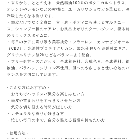
・香りから、ととのえる：天然精油100％のボタニカルシトラス。
オレンジやレモンなどの柑橘に、ユーカリやショウガを重ねた、深
呼吸したくなる香りです。
・頭皮だけでなく全身に：首・肩・ボディにも使えるマルチユー
ス。シャンプー後のケアや、お風呂上がりのクールダウン、寝る前
のリラックスタイムに。
・毎日のケアに寄り添う美容成分：フラーレン、カンナビジオール
（CBD）、水溶性プロテオグリカン、加水分解サケ卵巣膜エキス、
グリチルリチン酸2Kなどをバランスよく配合。
・フリー処方へのこだわり：合成着色料、合成色素、合成香料、鉱
物油、パラベン、シリコン不使用。肌へのやさしさと使い心地のバ
ランスを大切にしています。
- こんな方におすすめ -
・おうちでヘッドスパ気分を楽しみたい方
・頭皮や首まわりをすっきりさせたい方
・気分を切り替える時間がほしい方
・ナチュラルな香りが好きな方
・忙しい毎日の中で、自分を整える習慣を持ちたい方
- 使用方法 -