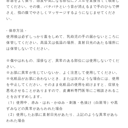
容器をよく振り、頭皮や気になる部位にノズルを直接当てて噴射し
てください。その後、パチパチという音が消えるまで手のひらで押
さえ、指の腹でやさしくマッサージするようになじませてくださ
い。
- 保存方法 -
使用後は必ずしっかり蓋をしめて、乳幼児の手の届かないところに
保管してください。高温又は低温の場所、直射日光のあたる場所に
は保管しないでください。
※傷やはれもの、湿疹など、異常のある部位には使用しないでくだ
さい。
※お肌に異常が生じていないか、よく注意して使用してください。
※化粧品がお肌に合わないとき、または次のような場合には、使用
を中止してください。そのまま化粧品の使用を続けますと、症状を
悪化させることがありますので、皮膚科専門医等にご相談されるこ
とをおすすめします。
（1）使用中、赤み・はれ・かゆみ・刺激・色抜け（白斑等）や黒
ずみなどの異常があらわれた場合
（2）使用したお肌に直射日光があたり、上記のような異常があら
われた場合