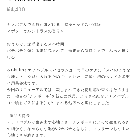
¥4,400
ナノバブルで五感がほどける。究極ヘッドスパ体験
＜ボタニカルシトラスの香り＞
おうちで、深呼吸するスパ時間。
パチパチと弾ける泡に包まれて、頭皮から気持ちまで、ふっと軽く
なる。
＆Chilling ナノバブルスパセラムは、毎日のケアに「スパのような
心地よさ」を取り入れるために生まれた、炭酸※泡のヘッド＆ボデ
ィ用美容液です。
今回のリニューアルでは、親しまれてきた使用感や香りはそのまま
に、独自の“ナノボール”を新たに採用。よりきめ細かいナノバブル
（※噴射ガスによる）が生まれる処方へと進化しました。
- 製品の特長 -
・ナノバブルが生み出す心地よさ：ナノボールによって生まれるき
め細かく、なめらかな泡がパチパチとはじけ、マッサージしやすい
心地よさが続きます。