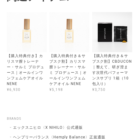
【購入特典付き】カ
【購入特典付き＆サ
【購入特典付き＆サ
リスマ膣トレーナ
ブスク割】カリスマ
ブスク割】CBDUCON
ー・サルミ プロデュ
膣トレーナー・サル
｜整えて、研ぎ澄ま
ース｜オールインワ
ミ プロデュース｜オ
す次世代パフォーマ
ンフェムケアオイル
ールインワンフェム
ンスサプリ 1箱（10
NENE
ケアオイル NENE
包入り）
¥6,930
¥5,198
¥3,750
BRANDS
エックスニヒロ〈X NIHILO〉公式通販
ヘンプリーバランス〈Hemply Balance〉正規通販