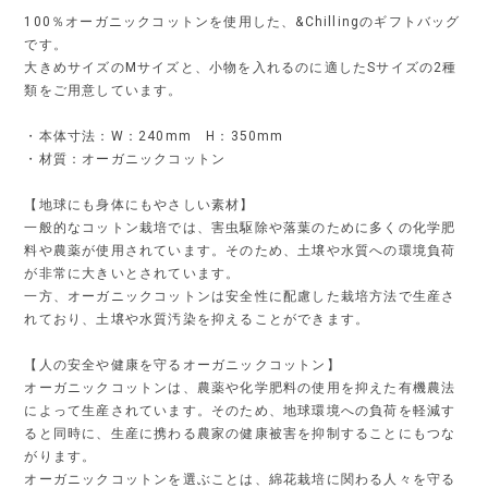
100％オーガニックコットンを使用した、&Chillingのギフトバッグ
です。
大きめサイズのMサイズと、小物を入れるのに適したSサイズの2種
類をご用意しています。
・本体寸法：W：240mm H：350mm
・材質：オーガニックコットン
【地球にも身体にもやさしい素材】
一般的なコットン栽培では、害虫駆除や落葉のために多くの化学肥
料や農薬が使用されています。そのため、土壌や水質への環境負荷
が非常に大きいとされています。
一方、オーガニックコットンは安全性に配慮した栽培方法で生産さ
れており、土壌や水質汚染を抑えることができます。
【人の安全や健康を守るオーガニックコットン】
オーガニックコットンは、農薬や化学肥料の使用を抑えた有機農法
によって生産されています。そのため、地球環境への負荷を軽減す
ると同時に、生産に携わる農家の健康被害を抑制することにもつな
がります。
オーガニックコットンを選ぶことは、綿花栽培に関わる人々を守る