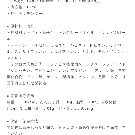
・1本あたりのCBD含有量：300mg（CBD濃度3%）
・内容量：10ml
・原産国：デンマーク
■ 原材料・成分
・原材料：麻（茎・種子）、ヘンプシードオイル、カンナビジオー
ル
・テルペン：ミルセン、リモネン、α-ピネン、β-ピネン、リナロー
ル、β-カリオフィレン、カリオフィレンオキシド、テルピノレン、
フムレン
・その他の天然分子：カンナビス植物由来ワックス、フラボノイド
（ケルセチン、アピゲニン、カンナフラビン）、アルカン類、含窒
素化合物、アミノ酸、ケトン、配糖体、ビタミン、色素、水分、補
因子および補助栄養素
■ 栄養成分表示
熱量：81.0kcal、たんぱく質：0.0g、脂質：9.0g、炭水化物：
0.0g、食塩相当量：0.01g、ビタミンE：8.0mg
■ 保管・保存方法
開封後は蓋をしっかり閉め、直射日光・高温多湿を避けて保存して
ください。