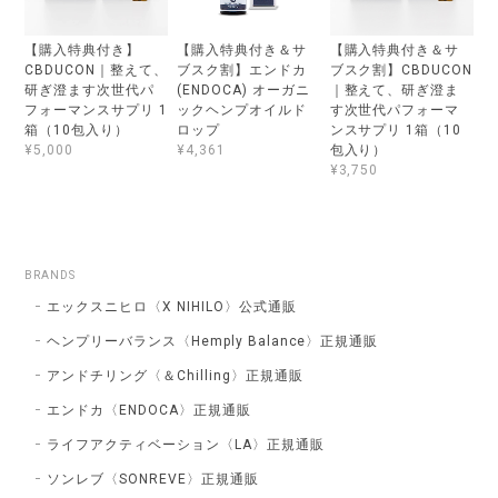
【購入特典付き】
【購入特典付き＆サ
【購入特典付き＆サ
CBDUCON｜整えて、
ブスク割】エンドカ
ブスク割】CBDUCON
研ぎ澄ます次世代パ
(ENDOCA) オーガニ
｜整えて、研ぎ澄ま
フォーマンスサプリ 1
ックヘンプオイルド
す次世代パフォーマ
箱（10包入り）
ロップ
ンスサプリ 1箱（10
包入り）
¥5,000
¥4,361
¥3,750
BRANDS
エックスニヒロ〈X NIHILO〉公式通販
ヘンプリーバランス〈Hemply Balance〉正規通販
アンドチリング〈＆Chilling〉正規通販
エンドカ〈ENDOCA〉正規通販
ライフアクティベーション〈LA〉正規通販
ソンレブ〈SONREVE〉正規通販