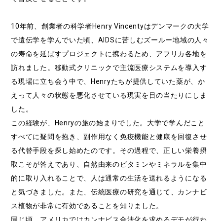
10年前、創業者の科学者Henry Vincentyはデンマークの大学
で遺伝学を学んでいた頃、AIDSに苦しむズールー地域の人々
の寿命を延ばすプロジェクトに携わるため、アフリカ各地を
訪れました。移動式クリニックで主流医療システムを導入す
る現場に立ち会う中で、Henryたちが提供していた薬が、か
えって人々の状態を悪化させている現実を目の当たりにしま
した。
この経験が、Henryの旅の始まりでした。大学で学んだこと
すべてに疑問を抱き、副作用なく免疫機能と健康を回復させ
る代替手段を探し始めたのです。その過程で、正しい栄養摂
取こそが答えであり、自然由来のビタミンやミネラルを集中
的に取り入れることで、人は通常の生活を送れるようになる
と気づきました。また、伝統医療の研究を通じて、カンナビ
ス植物が非常に有効であることを知りました。
同じ頃、アメリカではカンナビス合法化を求めるデモが行わ