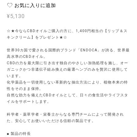
お気に入りに追加
¥5,130
☆★今ならCBDオイルご購入の方に、1,400円相当の【リップ＆ス
キンクリーム】をプレゼント★☆
世界30カ国で愛される国際的ブランド「ENDOCA」が誇る、世界最
高水準のCBDオイル。
CBDの力を最大限に引き出す独自のやさしい加熱処理を施し、オー
ガニックかつ非遺伝子組み換えの厳選ヘンプのみを贅沢に使用して
います。
化学薬品を一切使用しない革新的な抽出方法により、植物本来の特
性をそのまま保持。
自然な効力を備えたCBDオイルとして、日々の食生活やライフスタ
イルをサポートします。
科学者・薬草学者・栄養士からなる専門チームによって開発され
た、安心してお使いいただける信頼の製品です。
■ 製品の特長