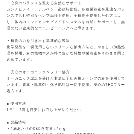
・心身のバランスを整える自然なサポート
カンナビノイド、テルペン、必須脂肪酸、各種栄養素を最適なバラ
ンスで含む特別なヘンプ品種を使用。全植物を使用した処方によ
り、体内のエンドカンナビノイドシステムを自然にサポートし、無
理のない健康的なウェルビーイングへと導きます。
・植物の力を引き出す革新的な製法
化学薬品を一切使用しないクリーンな抽出方法と、やさしい加熱処
理を採用。麻の植物本来が持つ豊かな特性や栄養素をそのまま閉じ
込めています。
・安心のオーガニック＆フリー処方
オーガニック認証を受けた非遺伝子組み換えヘンプのみを使用して
います。農薬・除草剤・化学肥料は一切不使用。安心のTHCフリー
処方です。
■ 使用方法
1日1～5滴を目安にお召し上がりください。
■ 製品情報
・1滴あたりのCBD含有量：1mg