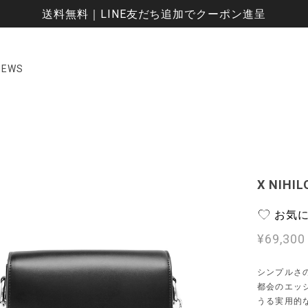
送料無料｜LINE友だち追加でクーポン進呈
NEWS
X NIHI
お気
¥69,300
シンプルさの
都会のエッ
うる実用的