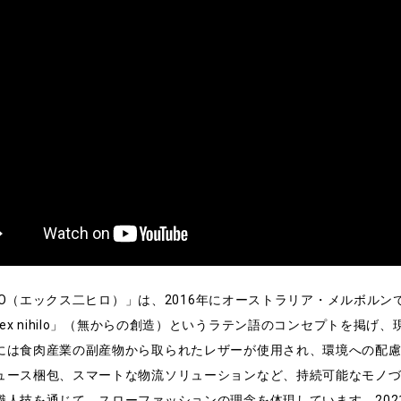
HILO（エックス二ヒロ）」は、2016年にオーストラリア・メルボルン
「ex nihilo」（無からの創造）というラテン語のコンセプトを
には食肉産業の副産物から取られたレザーが使用され、環境への配
ュース梱包、スマートな物流ソリューションなど、持続可能なモノ
職人技を通じて、スローファッションの理念を体現しています。20