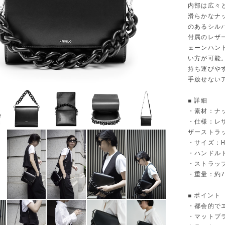
内部は広々
滑らかなナ
のあるシル
付属のレザ
ェーンハン
い方が可能
持ち運びや
手放せない
■ 詳細
・素材：ナッ
・仕様：レ
ザーストラ
・サイズ：H 1
・ハンドル
・ストラップ
・重量：約7
■ ポイント
・都会的で
・マットブ