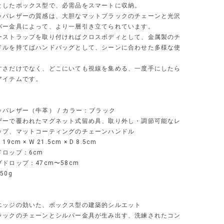
としたボックス型で、必需品をスマートに収納。
ッパレザーの質感は、大胆なマットブラックのチェーンと光沢
バー金具によって、より一層引き立てられています。
ーストラップを取り付ければクロスボディとして、金属製のチ
ドルを持てばハンドバッグとして、シーンに合わせた多様な使
。
すさだけでなく、どこにいても視線を集める、一度手にしたら
アイテムです。
パレザー（牛革） / カラー：ブラック
ザーで覆われたマグネット式留め具、取り外し・調節可能なレ
ップ、マットコーティングのチェーンハンドル
9cm × W 21.5cm × D 8.5cm
ドロップ：6cm
ドロップ：47cm〜58cm
50g
エッジの効いた、ボックス型の建築的シルエット
ラックのチェーンとシルバー金具が生み出す、洗練されたコン