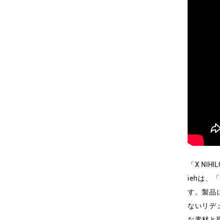
「X NI
iehは、
す。製品
ないリデ
な素材と