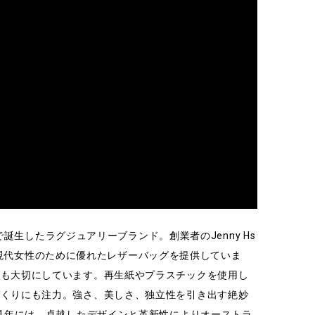
で誕生したラグジュアリーブランド。創業者のJenny Hs
掲げ、現代女性のために優れたレザーバッグを提供していま
慮も大切にしています。再生紙やプラスチックを使用し
づくりにも注力。強さ、美しさ、独立性を引き出す絶妙
21年には、卓越したデザインと革新性によりオーストラ