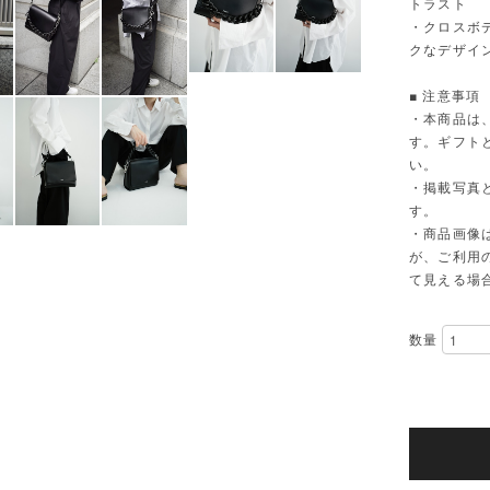
トラスト
・クロスボ
クなデザイ
■ 注意事項
・本商品は
す。ギフト
い。
・掲載写真
す。
・商品画像
が、ご利用
て見える場
数量