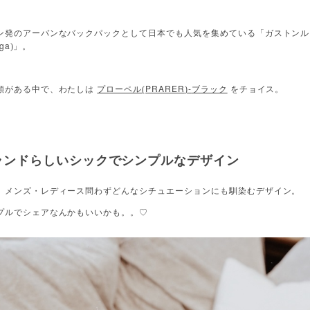
ン発のアーバンなバックパックとして日本でも人気を集めている「ガストンル
ga
)」。
PRARER
-
類がある中で、わたしは
プローペル(
)
ブラック
をチョイス。
ランドらしいシックでシンプルなデザイン
、メンズ・レディース問わずどんなシチュエーションにも馴染むデザイン。
プルでシェアなんかもいいかも。。♡