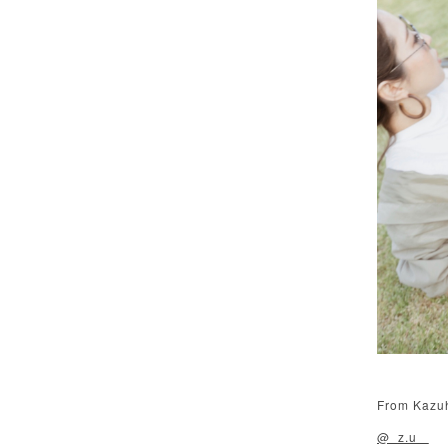
From Kazu
@_z.u_