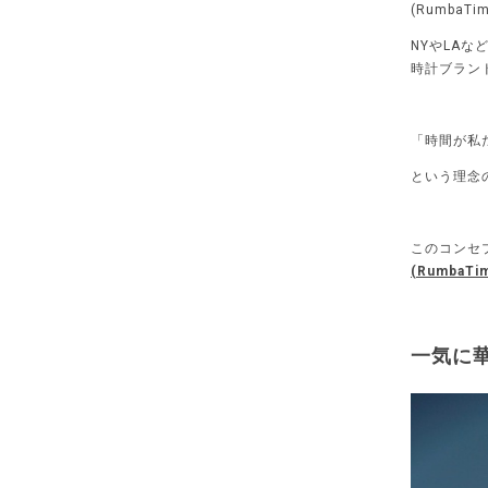
(RumbaTi
NYやLA
時計ブラン
「時間が私
という理念
このコンセ
(RumbaTi
一気に