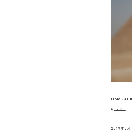
From Kazu
@_z.u_
2019年