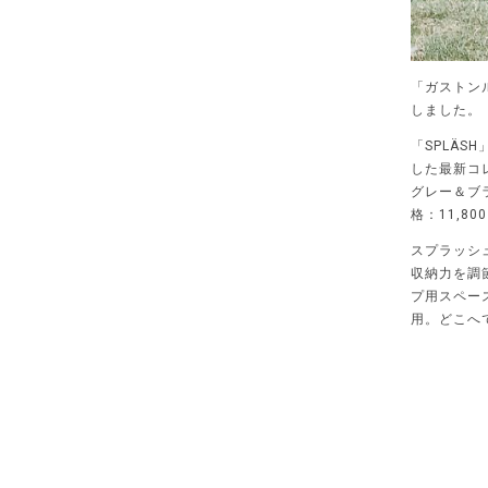
「ガストンル
しました。
「SPLÄ
した最新コ
グレー＆ブ
格：11,8
スプラッシュ
収納力を調
プ用スペー
用。どこへ