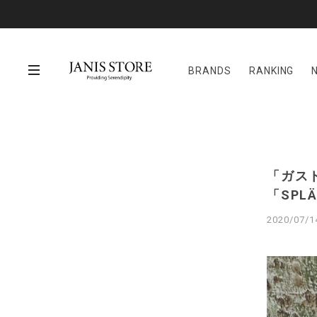
BRANDS
RANKING
「ガス
「SPL
2020/07/1