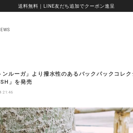
送料無料｜LINE友だち追加でクーポン進呈
NEWS
トンルーガ」より撥水性のあるバックパックコレク
ÄSH」を発売
4 21:46