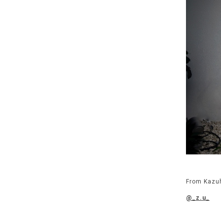
From Kazu
@_z.u_