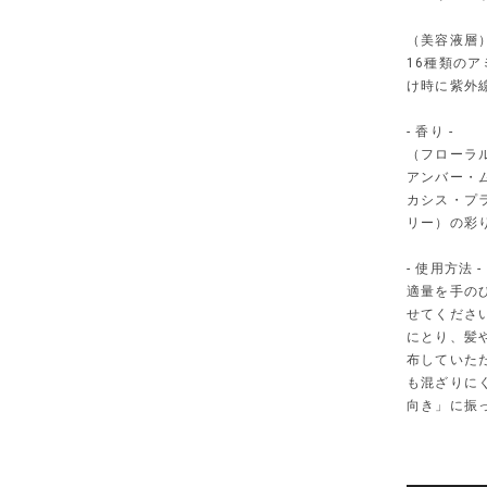
（美容液層
16種類の
け時に紫外
- 香り -
（フローラ
アンバー・
カシス・プ
リー）の彩
- 使用方法 -
適量を手の
せてくださ
にとり、髪
布していた
も混ざりに
向き」に振