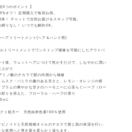
割3つのポイント 】
5%オフ！ 定期購入で毎回お得。
簡単！ チャットで次回お届けをスキップ可能。
の縛りなし！ いつでも解約OK。
いヘアトリートメント(ヘア＆ハンド用)
ブルトリートメントでワンストップ補修を可能にしたアウトバ
ライ後、ウェットヘアにつけて乾かすだけで、しなやかに潤い
仕上がり
のアミノ酸のチカラで髪の内側から補修
・ムスク・バニラの趣のある甘さと、レモン・オレンジの柑
・プラムの爽やかな甘さのハーモニーに心安らぐハーブ（ロー
の彩りを添えた、フローラル・ハーブの香り
5ｍL
テクト処方ー 天然由来色素100％使用
）
ナビノイドと天然植物オイルのチカラで髪と肌の保湿を行い、
トな状態へと導き髪を柔らかく保ちます。