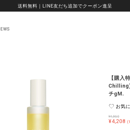
送料無料｜LINE友だち追加でクーポン進呈
NEWS
【購入特
Chil
チgM.
お気
¥4,950
¥4,208
(