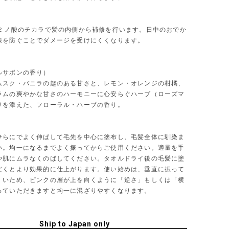
）
アミノ酸のチカラで髪の内側から補修を行います。日中のおでか
線を防ぐことでダメージを受けにくくなります。
ルサボンの香り）
ムスク・バニラの趣のある甘さと、レモン・オレンジの柑橘、
ラムの爽やかな甘さのハーモニーに心安らぐハーブ（ローズマ
りを添えた、フローラル・ハーブの香り。
ひらにでよく伸ばして毛先を中心に塗布し、毛髪全体に馴染ま
い。均一になるまでよく振ってからご使用ください。適量を手
や肌にムラなくのばしてください。タオルドライ後の毛髪に塗
だくとより効果的に仕上がります。使い始めは、垂直に振って
くいため、ピンクの層が上を向くように「逆さ」もしくは「横
っていただきますと均一に混ざりやすくなります。
Ship to Japan only