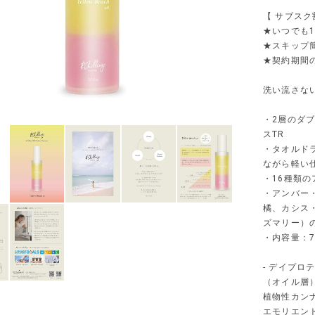
【 サブスク
★いつでも1
★スキップ
★契約期間
洗い流さな
・2層のダ
スTR
・タオルド
ながら軽い
・16種類
・アンバー
橘、カシス
ズマリー）
・内容量：7
- デイプロ
（オイル層
植物性カン
エモリエン