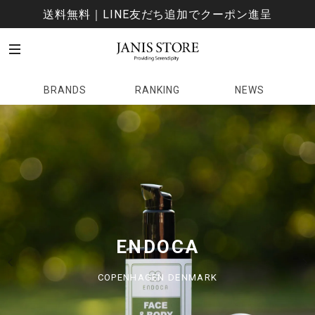
送料無料｜LINE友だち追加でクーポン進呈
BRANDS
RANKING
NEWS
Hemply Balance
ENDOCA
STOCKHOLM SWEDEN
COPENHAGEN DENMARK