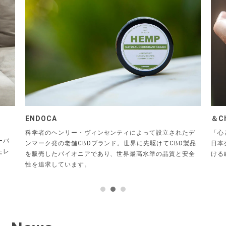
＆Chilling
X N
A
たデ
「心と体をゆるめ、自然体の自分に戻る時間」を提案する
オー
製品
日本発のメンタルウェルネスブランドです。“ほっと一息つ
ッグ
安全
ける瞬間”を届けることを目的に誕生しました。
ザー