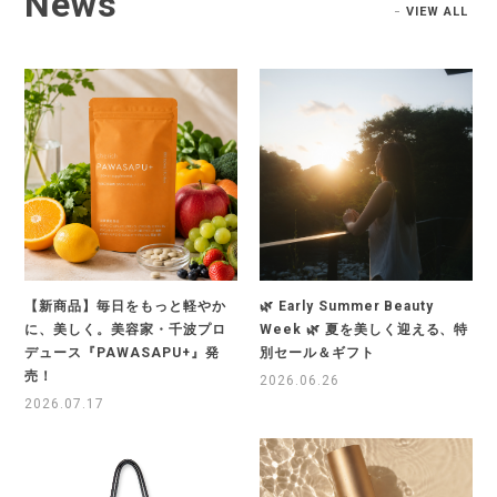
News
VIEW ALL
【新商品】毎日をもっと軽やか
🌿 Early Summer Beauty
に、美しく。美容家・千波プロ
Week 🌿 夏を美しく迎える、特
デュース『PAWASAPU+』発
別セール＆ギフト
売！
2026.06.26
2026.07.17