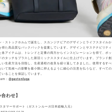
ン・ストックホルムで誕生し、スカンジナビアのデザインとライフスタイルか
を得た高品質なバックパックを提案しています。デザインとサステナビリティ
た各アイテムは、トレンドと定番の両方からインスピレーションを得て、ポッ
ドのタッチをプラスした新旧ミックススタイルに仕上げています。ブランド創
しい生産方法を目指し、生産過程の改良を繰り返してきました。使用するすべ
おいて気候への影響を最小限に抑えるように細心の注意を払うなど、すべての
ていることを保証しています。
ram：
@gastonluga
い合わせ】
カスタマーサポート（ガストンルーガ日本総輸入元）
anis-corp.co.jp