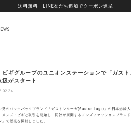
送料無料｜LINE友だち追加でクーポン進呈
NEWS
・ビギグループのユニオンステーションで「ガスト
取扱がスタート
2 02:24
発のバックパックブランド「ガストンルーガ(Gaston Luga)」の日本総輸
、メンズ・ビギと取引を開始し、同社が展開するメンズファッションブランド
ン」で販売を開始しました。