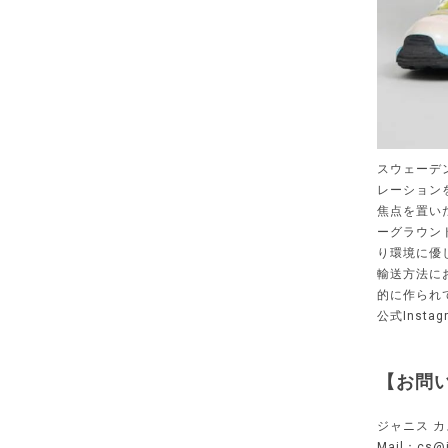
スウェーデ
レーション
焦点を置い
ーグラウン
り環境に優
輸送方法に
的に作られ
公式Instag
【お問
ジャニス 
Mail：
cs@j