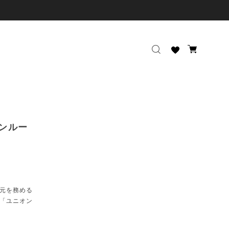
ンルー
入元を務める
「ユニオン