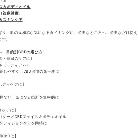
バター
イス＆ボディオイル
ヴ（複数濃度）
プ＆スキンケア
ばり、肌の違和感が気になるタイミングに、必要なところへ、必要なだけ使え
ます。
へ｜目的別CBDの選び方
心者・毎日のケアに】
セル（ミディアム）
継続しやすく、CBD習慣の第一歩に
ボディケアに】
・脚など、気になる箇所を集中的に
身ケアに】
ィバター／CBDフェイス＆ボディオイル
コンディションケアを同時に
用CBDに】