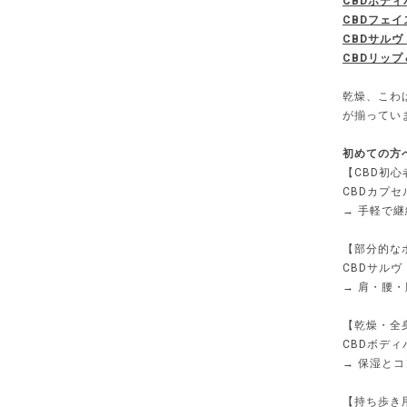
CBDボディ
CBDフェ
CBDサル
CBDリッ
乾燥、こわ
が揃ってい
初めての方
【CBD初
CBDカプ
→ 手軽で
【部分的な
CBDサルヴ
→ 肩・腰
【乾燥・全
CBDボデ
→ 保湿と
【持ち歩き