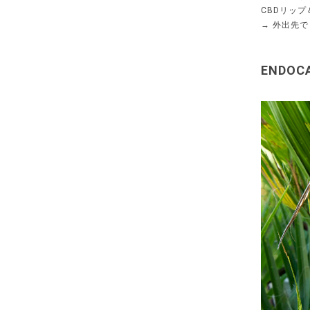
CBDリッ
→ 外出先
ENDO