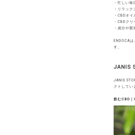
・忙しい毎
・リラック
・CBDオ
・CBDク
・成分や製
ENDOC
す。
JANI
JANIS 
クトしてい
飲むCBD｜