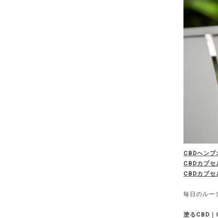
CBDヘン
CBDカプ
CBDカプ
毎日のルー
塗るCBD