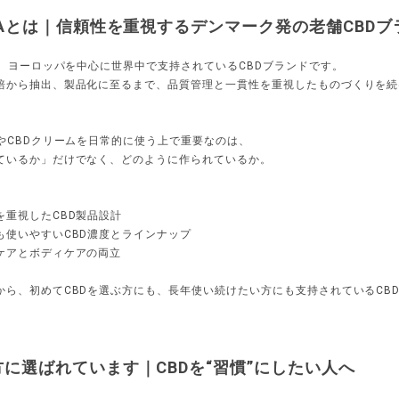
CAとは｜信頼性を重視するデンマーク発の老舗CBDブ
Aは、ヨーロッパを中心に世界中で支持されているCBDブランドです。
培から抽出、製品化に至るまで、品質管理と一貫性を重視したものづくりを続
ルやCBDクリームを日常的に使う上で重要なのは、
ているか」だけでなく、どのように作られているか。
、
を重視したCBD製品設計
も使いやすいCBD濃度とラインナップ
ケアとボディケアの両立
から、初めてCBDを選ぶ方にも、長年使い続けたい方にも支持されているCB
に選ばれています｜CBDを“習慣”にしたい人へ